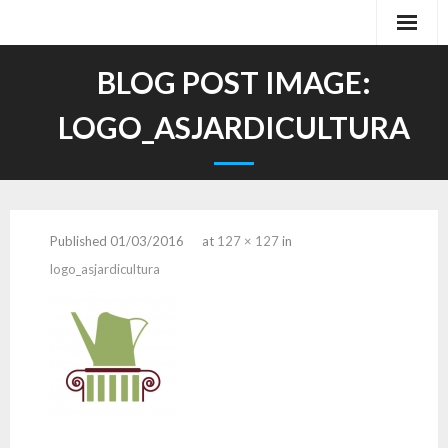
Inicio
BLOG POST IMAGE:
La herramienta
LOGO_ASJARDICULTURA
Demos
Educación
Published
01/03/2016
at
127 × 127
in
Partners
logo_asjardicultura
Contacto
Blog