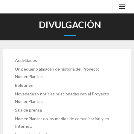
Inicio
DIVULGACIÓN
La herramienta
Demos
Actividades
Educación
Un pequeño almacén de historia del Proyecto
Partners
NomenPlantor.
Boletines
Contacto
Novedades y noticias relacionadas con el Proyecto
NomenPlantor.
Blog
Sala de prensa
NomenPlantor en los medios de comunicación y en
Internet.