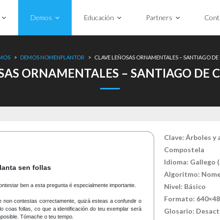
Demos
Educación
Partners
Cont
MOS
>
DEMOS NOMENPLANTOR
>
CLAVE LEÑOSAS ORNAMENTALES – SANTIAGO D
SAS ORNAMENTALES – SANTIAGO DE
Clave: Árboles y 
Compostela
Idioma: Gallego 
Algoritmo: Nome
Nivel: Básico
Formato: 640×4
Glosario: Desac