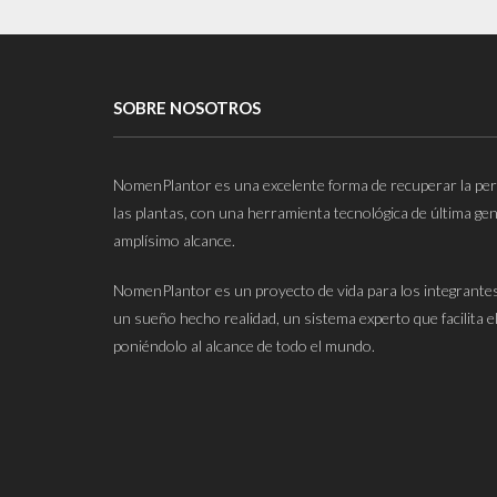
SOBRE NOSOTROS
NomenPlantor es una excelente forma de recuperar la perd
las plantas, con una herramienta tecnológica de última gene
amplísimo alcance.
NomenPlantor es un proyecto de vida para los integrantes 
un sueño hecho realidad, un sistema experto que facilita el
poniéndolo al alcance de todo el mundo.