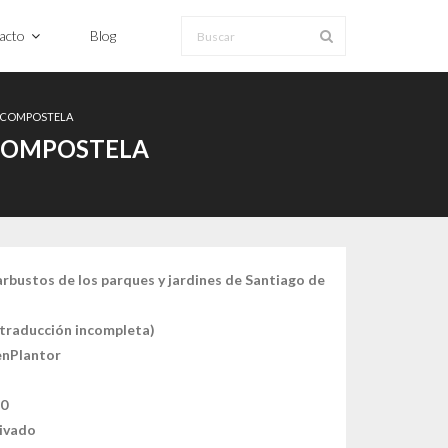
acto
Blog
E COMPOSTELA
 COMPOSTELA
arbustos de los parques y jardines de Santiago de
(traducción incompleta)
nPlantor
80
tivado