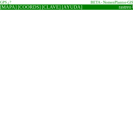
GPS ¿?
BETA - NomenPlantor-GI
[MAPA]
[COORDS]
[CLAVE]
[AYUDA]
rastreo